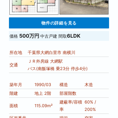
物件の詳細を見る
500万円
6LDK
価格
中古戸建
間取
所在地
千葉県大網白里市 南横川
ＪＲ外房線 大網駅
交通
バス(南飯塚橋 乗23分 停歩4分)
築年月
1990/03
構造
木造
階建
地上 2階
部屋階数
建蔽率/容積
60% /
面積
115.09m²
率
200%