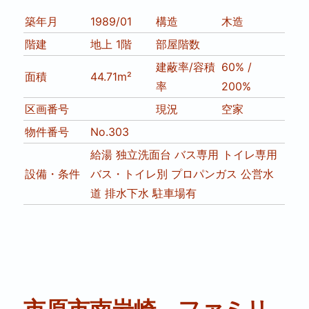
築年月
1989/01
構造
木造
階建
地上 1階
部屋階数
建蔽率/容積
60% /
面積
44.71m²
率
200%
区画番号
現況
空家
物件番号
No.303
給湯
独立洗面台
バス専用
トイレ専用
設備・条件
バス・トイレ別
プロパンガス
公営水
道
排水下水
駐車場有