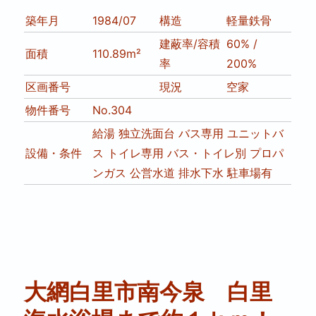
築年月
1984/07
構造
軽量鉄骨
建蔽率/容積
60% /
面積
110.89m²
率
200%
区画番号
現況
空家
物件番号
No.304
給湯
独立洗面台
バス専用
ユニットバ
設備・条件
ス
トイレ専用
バス・トイレ別
プロパ
ンガス
公営水道
排水下水
駐車場有
大網白里市南今泉 白里