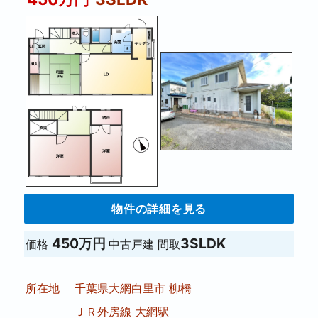
物件の詳細を見る
450万円
3SLDK
価格
中古戸建
間取
所在地
千葉県大網白里市 柳橋
ＪＲ外房線 大網駅