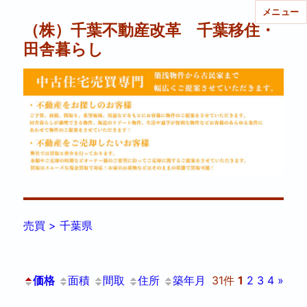
メニュー
（株）千葉不動産改革 千葉移住・
田舎暮らし
売買 > 千葉県
価格
面積
間取
住所
築年月
31件
1
2
3
4
»