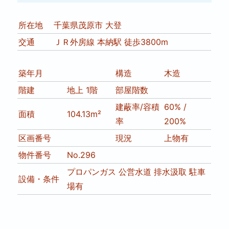
所在地
千葉県茂原市 大登
交通
ＪＲ外房線 本納駅 徒歩3800m
築年月
構造
木造
階建
地上 1階
部屋階数
建蔽率/容積
60% /
面積
104.13m²
率
200%
区画番号
現況
上物有
物件番号
No.296
プロパンガス
公営水道
排水汲取
駐車
設備・条件
場有