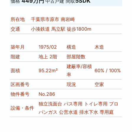
449万円
5SDK
価格
中古戸建
間取
所在地
千葉県市原市 南岩崎
交通
小湊鉄道 馬立駅 徒歩1800m
築年月
1975/02
構造
木造
階建
地上 2階
部屋階数
建蔽率/容積
面積
95.22m²
60% / 100%
率
区画番号
現況
空家
物件番号
No.286
独立洗面台
バス専用
トイレ専用
プロ
設備・条件
パンガス
公営水道
排水下水
専用庭