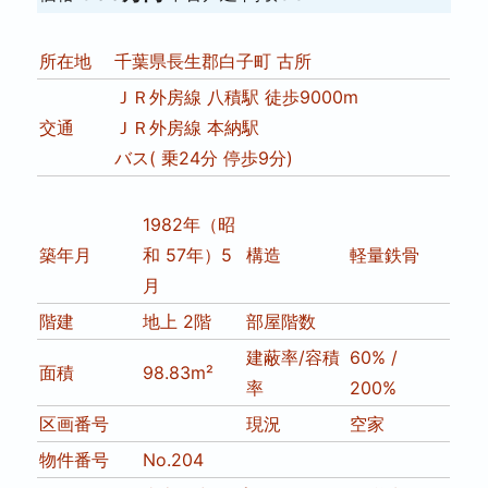
所在地
千葉県長生郡白子町 古所
ＪＲ外房線 八積駅 徒歩9000m
交通
ＪＲ外房線 本納駅
バス( 乗24分 停歩9分)
1982年（昭
築年月
和 57年）5
構造
軽量鉄骨
月
階建
地上 2階
部屋階数
建蔽率/容積
60% /
面積
98.83m²
率
200%
区画番号
現況
空家
物件番号
No.204