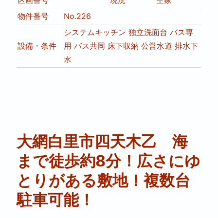
区画番号
現況
空家
物件番号
No.226
システムキッチン
独立洗面台
バス専
設備・条件
用
バス共同
床下収納
公営水道
排水下
水
大網白里市四天木乙 海
まで徒歩約8分！広さにゆ
とりがある敷地！複数台
駐車可能！