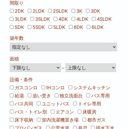
間取り
2DK
2LDK
2SLDK
3K
3DK
3LDK
3SLDK
4DK
4LDK
4SLDK
5DK
5SDK
5LDK
6DK
6LDK
築年数
面積
～
設備・条件
ガスコンロ
IHコンロ
システムキッチン
給湯
追い焚き
独立洗面台
バス専用
バス共同
ユニットバス
トイレ専用
バス・トイレ別
エアコン
床暖房
床下収納
室内洗濯機置き場
都市ガス
プロパンガス
公営水道
井戸
排水下水