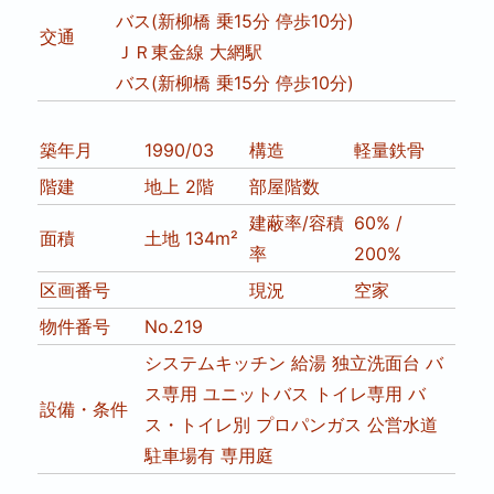
バス(新柳橋 乗15分 停歩10分)
交通
ＪＲ東金線 大網駅
バス(新柳橋 乗15分 停歩10分)
築年月
1990/03
構造
軽量鉄骨
階建
地上 2階
部屋階数
建蔽率/容積
60% /
面積
土地 134m²
率
200%
区画番号
現況
空家
物件番号
No.219
システムキッチン
給湯
独立洗面台
バ
ス専用
ユニットバス
トイレ専用
バ
設備・条件
ス・トイレ別
プロパンガス
公営水道
駐車場有
専用庭