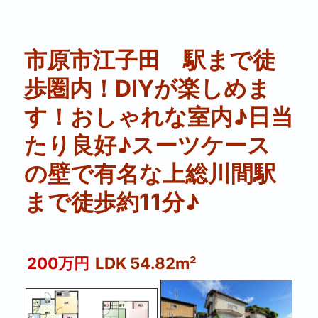
市原市江子田 駅まで徒
歩圏内！DIYが楽しめま
す！おしゃれな室内♪日当
たり良好♪スーツケース
の壁で有名な上総川間駅
まで徒歩約11分♪
200万円
LDK 54.82m²