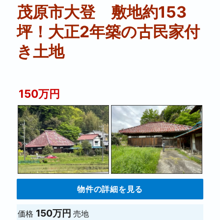
茂原市大登 敷地約153
坪！大正2年築の古民家付
き土地
150万円
物件の詳細を見る
150万円
価格
売地