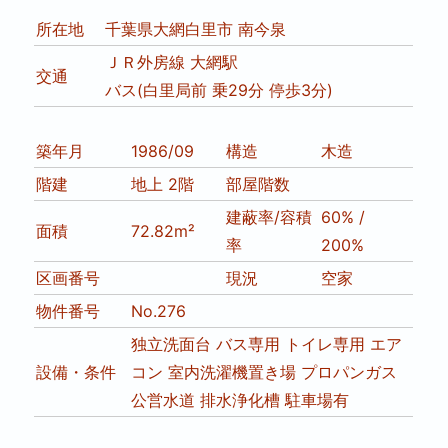
所在地
千葉県大網白里市 南今泉
ＪＲ外房線 大網駅
交通
バス(白里局前 乗29分 停歩3分)
築年月
1986/09
構造
木造
階建
地上 2階
部屋階数
建蔽率/容積
60% /
面積
72.82m²
率
200%
区画番号
現況
空家
物件番号
No.276
独立洗面台
バス専用
トイレ専用
エア
設備・条件
コン
室内洗濯機置き場
プロパンガス
公営水道
排水浄化槽
駐車場有