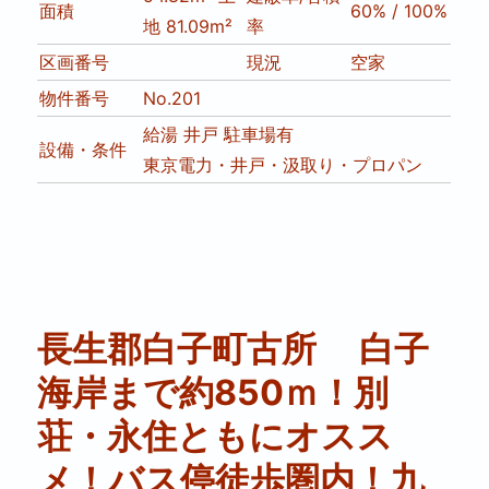
面積
60% / 100%
地 81.09m²
率
区画番号
現況
空家
物件番号
No.201
給湯
井戸
駐車場有
設備・条件
東京電力・井戸・汲取り・プロパン
長生郡白子町古所 白子
海岸まで約850ｍ！別
荘・永住ともにオスス
メ！バス停徒歩圏内！九