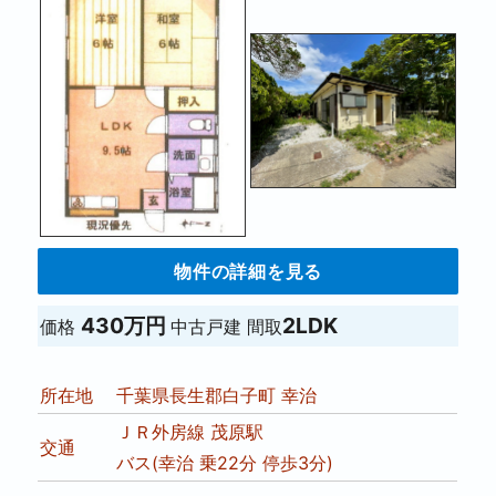
物件の詳細を見る
430万円
2LDK
価格
中古戸建
間取
所在地
千葉県長生郡白子町 幸治
ＪＲ外房線 茂原駅
交通
バス(幸治 乗22分 停歩3分)