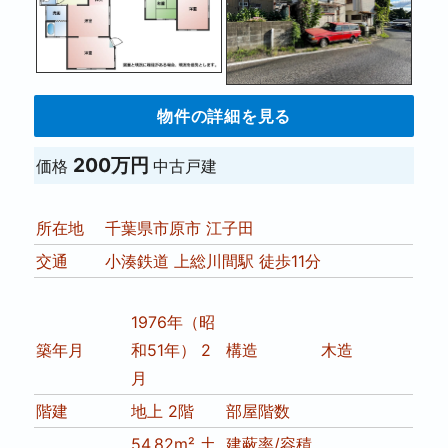
物件の詳細を見る
200万円
価格
中古戸建
所在地
千葉県市原市 江子田
交通
小湊鉄道 上総川間駅 徒歩11分
1976年（昭
築年月
和51年） 2
構造
木造
月
階建
地上 2階
部屋階数
54.82m² 土
建蔽率/容積