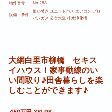
物件番号
No.288
追い焚き
ユニットバス
エアコン
プロ
設備・条件
パンガス
公営水道
排水浄化槽
大網白里市柳橋 セキス
イハウス！家事動線のい
い間取り♪田舎暮らしを楽
しむことができます♪
450万円
3SLDK