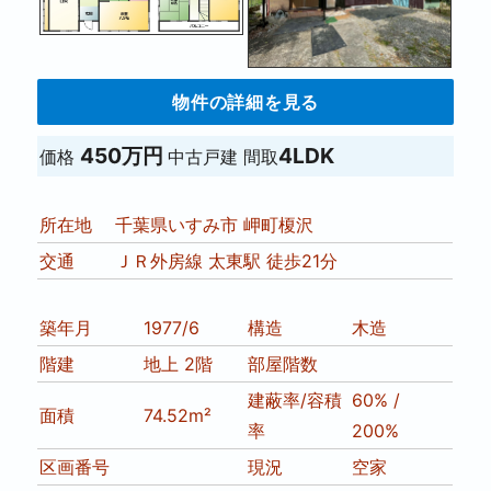
物件の詳細を見る
450万円
4LDK
価格
中古戸建
間取
所在地
千葉県いすみ市 岬町榎沢
交通
ＪＲ外房線 太東駅 徒歩21分
築年月
1977/6
構造
木造
階建
地上 2階
部屋階数
建蔽率/容積
60% /
面積
74.52m²
率
200%
区画番号
現況
空家