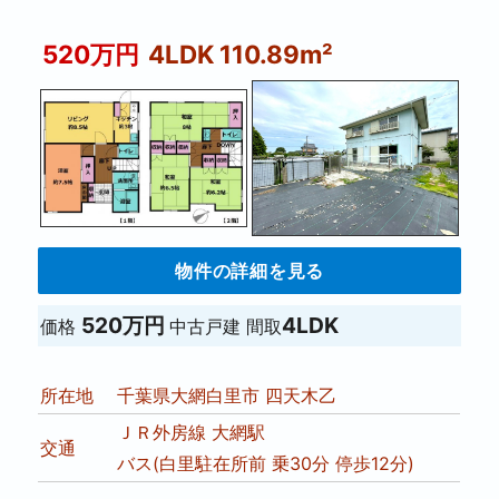
520万円
4LDK 110.89m²
物件の詳細を見る
520万円
4LDK
価格
中古戸建
間取
所在地
千葉県大網白里市 四天木乙
ＪＲ外房線 大網駅
交通
バス(白里駐在所前 乗30分 停歩12分)