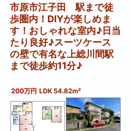
市原市江子田 駅まで徒
歩圏内！DIYが楽しめま
す！おしゃれな室内♪日当
たり良好♪スーツケース
の壁で有名な上総川間駅
まで徒歩約11分♪
200万円
LDK 54.82m²