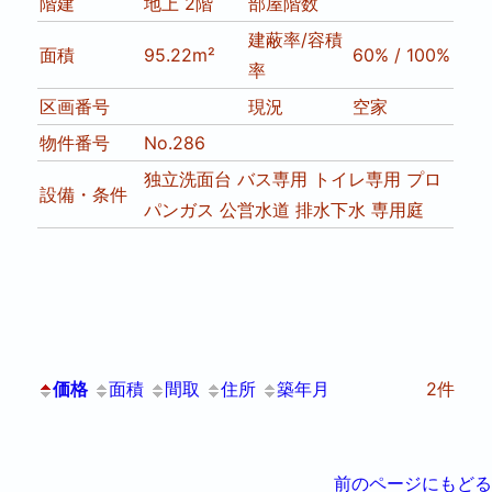
階建
地上 2階
部屋階数
建蔽率/容積
面積
95.22m²
60% / 100%
率
区画番号
現況
空家
物件番号
No.286
独立洗面台
バス専用
トイレ専用
プロ
設備・条件
パンガス
公営水道
排水下水
専用庭
価格
面積
間取
住所
築年月
2件
前のページにもどる