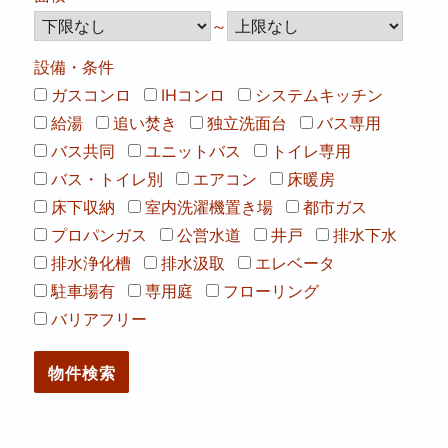
～
設備・条件
ガスコンロ
IHコンロ
システムキッチン
給湯
追い焚き
独立洗面台
バス専用
バス共同
ユニットバス
トイレ専用
バス・トイレ別
エアコン
床暖房
床下収納
室内洗濯機置き場
都市ガス
プロパンガス
公営水道
井戸
排水下水
排水浄化槽
排水汲取
エレベータ
駐車場有
専用庭
フローリング
バリアフリー