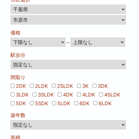
価格
～
駅歩分
間取り
2DK
2LDK
2SLDK
3K
3DK
3LDK
3SLDK
4DK
4LDK
4SLDK
5DK
5SDK
5LDK
6DK
6LDK
築年数
面積