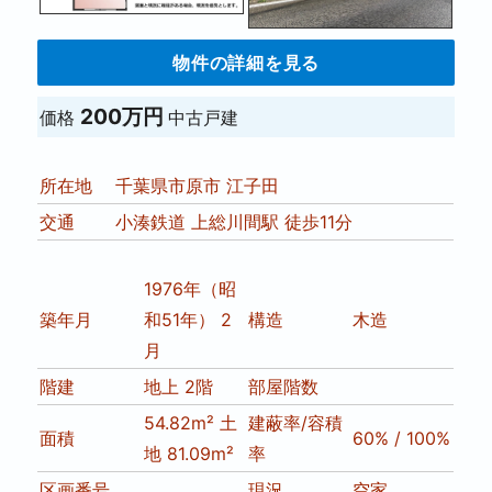
物件の詳細を見る
200万円
価格
中古戸建
所在地
千葉県市原市 江子田
交通
小湊鉄道 上総川間駅 徒歩11分
1976年（昭
築年月
和51年） 2
構造
木造
月
階建
地上 2階
部屋階数
54.82m² 土
建蔽率/容積
面積
60% / 100%
地 81.09m²
率
区画番号
現況
空家