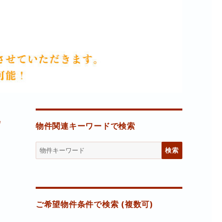
地
物件関連キーワードで検索
物
件
検
索
(キ
ー
ご希望物件条件で検索 (複数可)
ワ
ー