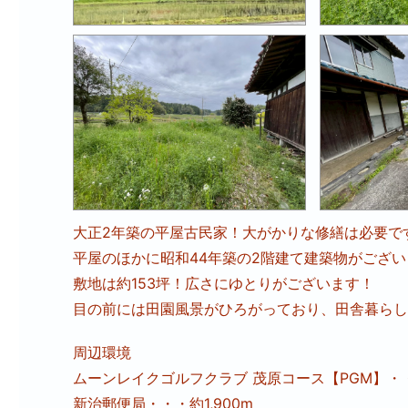
大正2年築の平屋古民家！大がかりな修繕は必要で
平屋のほかに昭和44年築の2階建て建築物がござ
敷地は約153坪！広さにゆとりがございます！
目の前には田園風景がひろがっており、田舎暮らし
周辺環境
ムーンレイクゴルフクラブ 茂原コース【PGM】・・・
新治郵便局・・・約1,900m