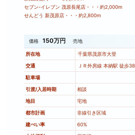
セブン-イレブン 茂原長尾店・・・約2,000m
せんどう 新茂原店・・・約2,800m
150万円
価格
売地
所在地
千葉県茂原市大登
交通
ＪＲ外房線 本納駅 徒歩38
駐車場
引渡/入居時期
相談
地目
宅地
都市計画
非線引き区域
建ぺい率
60%