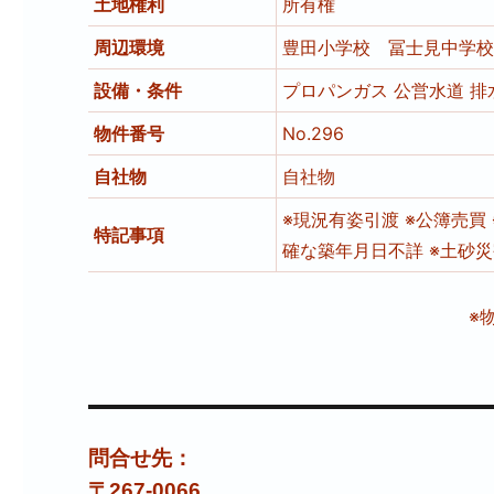
土地権利
所有権
周辺環境
豊田小学校 冨士見中学
設備・条件
プロパンガス
公営水道
排
物件番号
No.296
自社物
自社物
※現況有姿引渡 ※公簿売買
特記事項
確な築年月日不詳 ※土砂
※
問合せ先：
〒267-0066